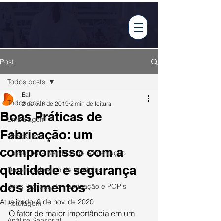
Tabela Nutricional
Post
Todos posts
Eali
Todos posts
2 de out. de 2019
2 min de leitura
Boas Práticas de
Embalagem
Fabricação: um
Check-list
compromisso com a
Layout para Serviços de Alimentação
qualidade e segurança
Desenvolvimento de produtos
dos alimentos
Boas Práticas de Fabricação e POP's
Atualizado:
9 de nov. de 2020
Rotulagem
O fator de maior importância em um 
Análise Sensorial