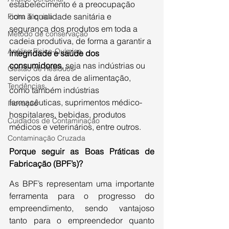
estabelecimento é a preocupação 
com a qualidade sanitária e 
Ficha Técnica
segurança dos produtos em toda a 
Método de conservação
cadeia produtiva, de forma a garantir a 
Análise Físico-Química
integridade e saúde dos 
consumidores
, seja nas indústrias ou 
Gestão de Resíduos
serviços da área de alimentação, 
Tendências
como também indústrias 
farmacêuticas, suprimentos médico-
Inovação
hospitalares, bebidas, produtos 
Cuidados de Contaminação
médicos e veterinários, entre outros.
Contaminação Cruzada
Porque seguir as Boas Práticas de 
Fabricação (BPF’s)?
As BPF’s representam uma importante 
ferramenta para o progresso do 
empreendimento, sendo vantajoso 
tanto para o empreendedor quanto 