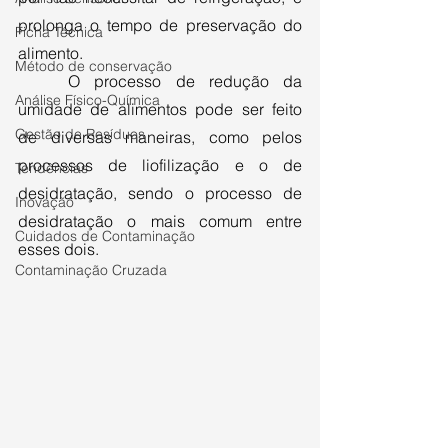
prolonga o tempo de preservação do 
Ficha Técnica
alimento.
Método de conservação
	O processo de redução da 
Análise Físico-Química
umidade de alimentos pode ser feito 
Gestão de Resíduos
de diversas maneiras, como pelos 
processos de liofilização e o de 
Tendências
desidratação, sendo o processo de 
Inovação
desidratação o mais comum entre 
Cuidados de Contaminação
esses dois.
Contaminação Cruzada