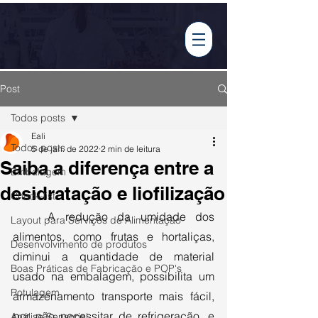
Tabela Nutricional
Post
Todos posts
Eali
Todos posts
5 de jan. de 2022
2 min de leitura
Saiba a diferença entre a
Embalagem
desidratação e liofilização
Check-list
	A redução da umidade dos 
Layout para Serviços de Alimentação
alimentos, como frutas e hortaliças, 
Desenvolvimento de produtos
diminui a quantidade de material 
Boas Práticas de Fabricação e POP's
usado na embalagem, possibilita um 
Rotulagem
armazenamento transporte mais fácil, 
por não necessitar de refrigeração, e 
Análise Sensorial