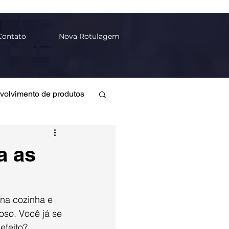
Contato
Nova Rotulagem
volvimento de produtos
ca
a as
s
Inovação
so. Você já se 
efeito? 