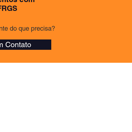
UFRGS
te do que precisa?
m Contato
Av. Bento Gonçalves, 9500
90540-000 Porto Alegre, Rio
Grande do Sul