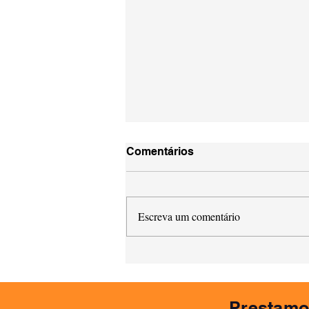
Comentários
Escreva um comentário
"Gourmet": quando eu
devo usar no meu produto?
Prestamo