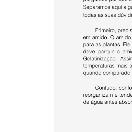
Separamos aqui algu
todas as suas dúvid
	Primeiro, precisamos falar sobre a composição do pão, que consiste majoritariamente 
em amido. O amido é
para as plantas. Ele
deve porque o amid
Gelatinização. As
temperaturas mais a
quando comparado c
	Contudo, conforme ocorre o abaixamento da temperatura, as moléculas de amido se 
reorganizam e tendem
de água antes absor