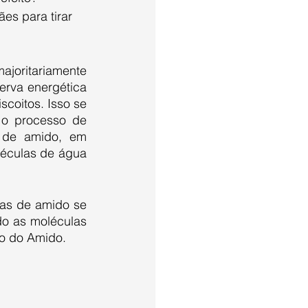
es para tirar 
rva energética 
coitos. Isso se 
o processo de 
 de amido, em 
éculas de água 
do as moléculas 
o do Amido. 