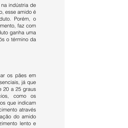
, esse amido é 
uto. Porém, o 
mento, faz com 
duto ganha uma 
ós o término da 
nciais, já que 
 20 a 25 graus 
ios, como os 
os que indicam 
imento através 
dação do amido 
mento lento e 