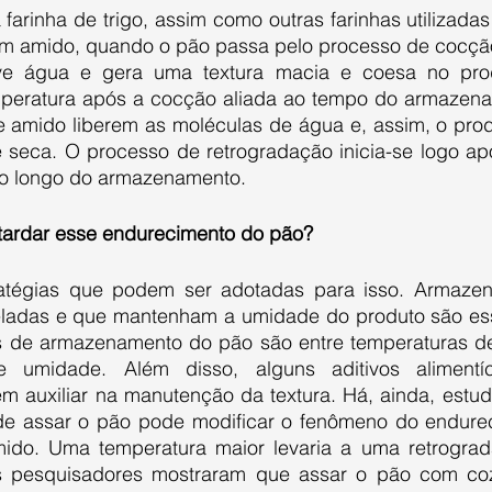
 em amido, quando o pão passa pelo processo de cocção
rve água e gera uma textura macia e coesa no prod
peratura após a cocção aliada ao tempo do armazena
 amido liberem as moléculas de água e, assim, o pro
 e seca. O processo de retrogradação inicia-se logo ap
ao longo do armazenamento.
ardar esse endurecimento do pão?
adas e que mantenham a umidade do produto são esse
s de armazenamento do pão são entre temperaturas de
umidade. Além disso, alguns aditivos alimentíc
em auxiliar na manutenção da textura. Há, ainda, estud
de assar o pão pode modificar o fenômeno do endurec
mido. Uma temperatura maior levaria a uma retrogra
s pesquisadores mostraram que assar o pão com cozi