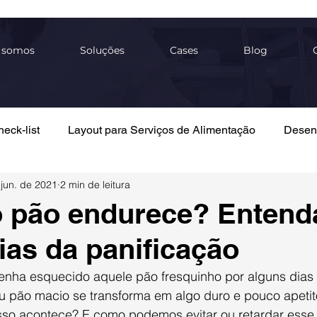
 somos
Soluções
Cases
Blog
eck-list
Layout para Serviços de Alimentação
Desen
 jun. de 2021
2 min de leitura
 POP's
Rotulagem
Análise Sensorial
Ficha Técni
 pão endurece? Entend
ias da panificação
álise Físico-Química
Gestão de Resíduos
Tendência
 pão macio se transforma em algo duro e pouco apetito
Contaminação Cruzada
sso acontece? E como podemos evitar ou retardar esse 