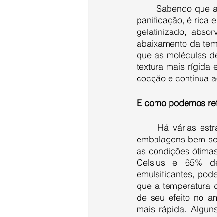
	Sabendo que a farinha de trigo, assim como outras farinhas utilizadas na indústria de 
panificação, é rica
gelatinizado, abso
abaixamento da tem
que as moléculas de
textura mais rígida
cocção e continua 
E como podemos ret
	Há várias estratégias que podem ser adotadas para isso. Armazenar os pães em 
embalagens bem sel
as condições ótima
Celsius e 65% de 
emulsificantes, pod
que a temperatura 
de seu efeito no a
mais rápida. Algun