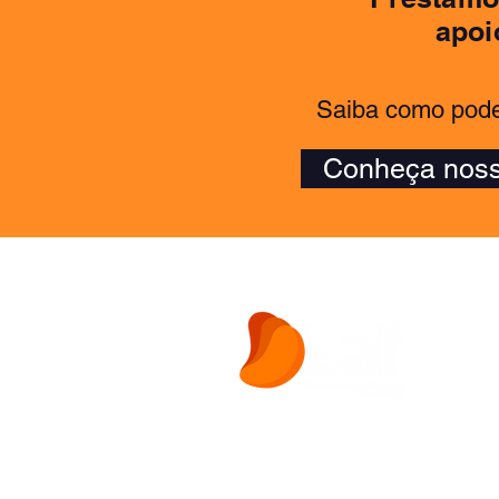
apoi
Saiba como pode
Conheça noss
Empresa Júnior de consultoria em
Engenharia de Alimentos da UFRG