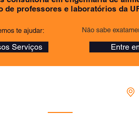
o de professores e laboratórios da 
Não sabe exatamen
mos te ajudar:
os Serviços
Entre e
A Empresa
S.
Quem somos