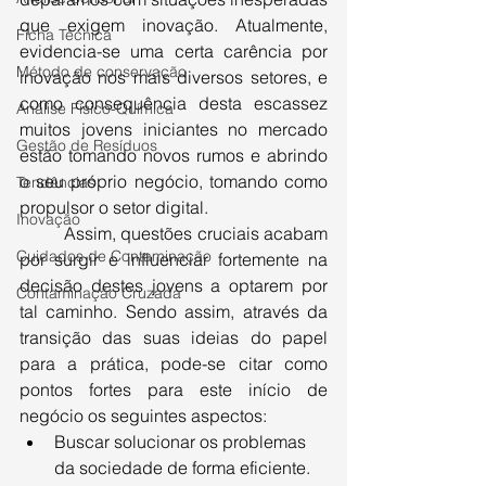
que exigem inovação. Atualmente, 
Ficha Técnica
evidencia-se uma certa carência por 
Método de conservação
inovação nos mais diversos setores, e  
como consequência desta escassez 
Análise Físico-Química
muitos jovens iniciantes no mercado 
Gestão de Resíduos
estão tomando novos rumos e abrindo 
o seu próprio negócio, tomando como 
Tendências
propulsor o setor digital.
Inovação
Assim, questões cruciais acabam 
Cuidados de Contaminação
por surgir e influenciar fortemente na 
decisão destes jovens a optarem por 
Contaminação Cruzada
tal caminho. Sendo assim, através da 
transição das suas ideias do papel 
para a prática, pode-se citar como 
pontos fortes para este início de 
negócio os seguintes aspectos:
Buscar solucionar os problemas 
da sociedade de forma eficiente.