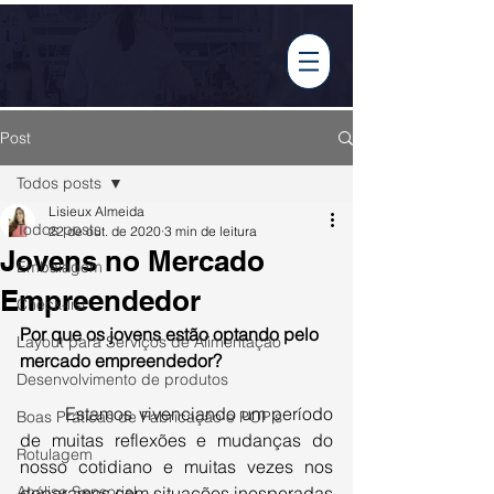
Tabela Nutricional
Post
Todos posts
Lisieux Almeida
Todos posts
22 de out. de 2020
3 min de leitura
Jovens no Mercado
Embalagem
Empreendedor
Check-list
Por que os jovens estão optando pelo 
Layout para Serviços de Alimentação
mercado empreendedor?
Desenvolvimento de produtos
Estamos vivenciando um período 
Boas Práticas de Fabricação e POP's
de muitas reflexões e mudanças do 
Rotulagem
nosso cotidiano e muitas vezes nos 
Análise Sensorial
deparamos com situações inesperadas 