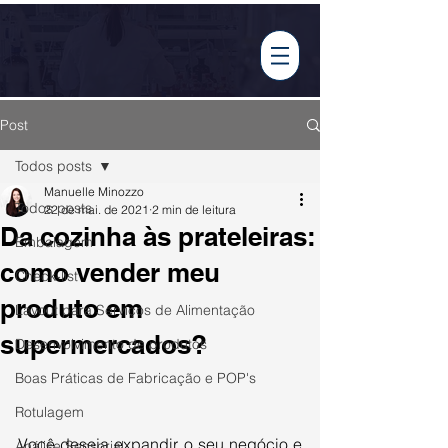
Tabela Nutricional
Post
Todos posts
Manuelle Minozzo
Todos posts
22 de mai. de 2021
2 min de leitura
Da cozinha às prateleiras:
Embalagem
como vender meu
Check-list
produto em
Layout para Serviços de Alimentação
supermercados?
Desenvolvimento de produtos
Boas Práticas de Fabricação e POP's
Rotulagem
Você deseja expandir o seu negócio e 
Análise Sensorial