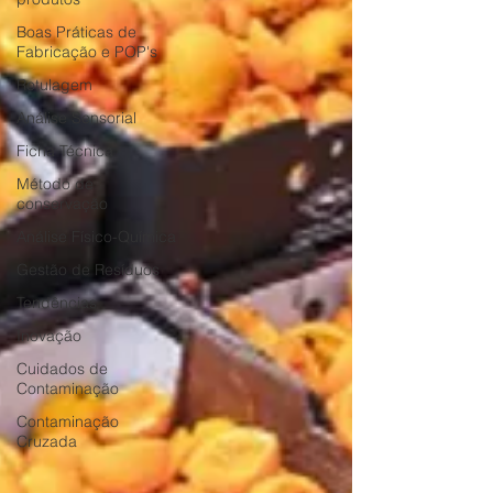
Boas Práticas de
Fabricação e POP's
Rotulagem
Análise Sensorial
Ficha Técnica
Método de
conservação
Análise Físico-Química
Gestão de Resíduos
Tendências
Inovação
Cuidados de
Contaminação
Contaminação
Cruzada