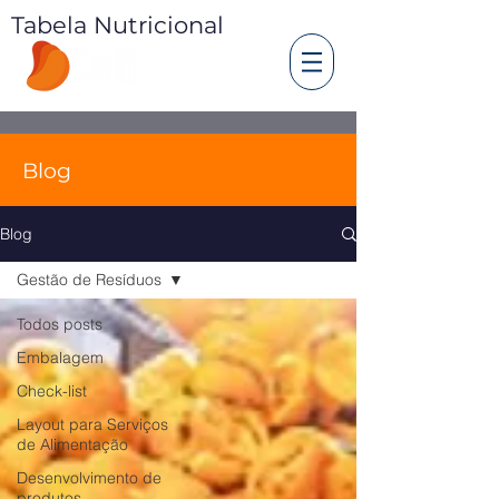
Tabela Nutricional
Blog
Blog
Gestão de Resíduos
Todos posts
Embalagem
Check-list
Layout para Serviços
de Alimentação
Desenvolvimento de
produtos